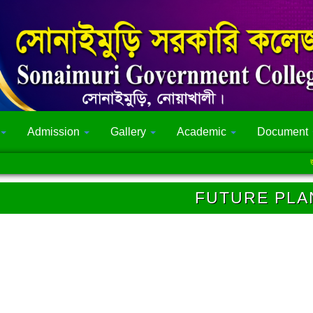
Admission
Gallery
Academic
Document
জুলাই
FUTURE PLA