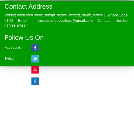
Contact Address
সোনাইমুড়ি সরকারি কলেজ ডাকঘর: সোনাইমুড়ী, উপজেলা: সোনাইমুড়ী,নোয়াখালী, বাংলাদেশ। School Code :
6100 Email : sonaimurigovcollege@gmail.com Contact Number:
01309107413
Follow Us On
Facebook
Twitter
Youtube
Google Plus
Visitor Counter
» Online : 1 » Today : 1
» Week : 1 » Month : 1
» Year : 1
» Total :1