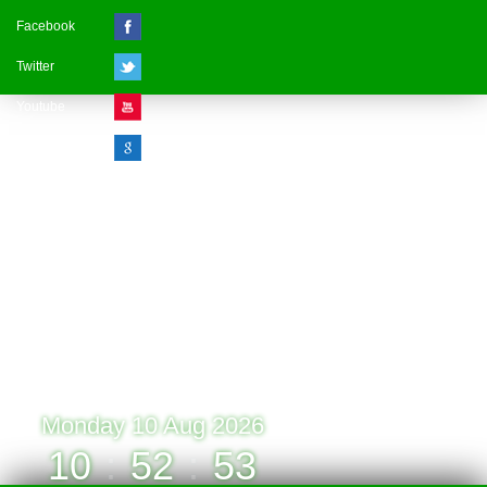
Facebook
Twitter
Youtube
Google Plus
Visitor Counter
» Online : 1 » Today : 1
» Week : 1 » Month : 1
» Year : 1
» Total :1
Record: 1 (10.08.2026)
Monday 10 Aug 2026
10
:
52
:
53