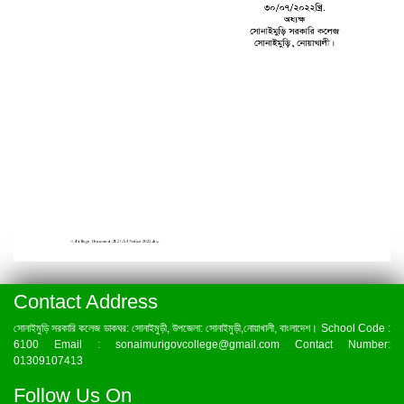
Contact Address
সোনাইমুড়ি সরকারি কলেজ ডাকঘর: সোনাইমুড়ী, উপজেলা: সোনাইমুড়ী,নোয়াখালী, বাংলাদেশ। School Code :
6100 Email : sonaimurigovcollege@gmail.com Contact Number:
01309107413
Follow Us On