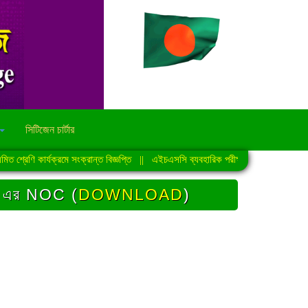
সিটিজেন চার্টার
েণি কার্যক্রমে সংক্রান্ত বিজ্ঞপ্তি
||
এইচএসসি ব্যবহারিক পরীক্ষা-2026 এর সময়সূচি
|
পনা এর NOC (
DOWNLOAD
)