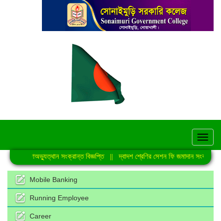
hel
জুলাই গণঅভ্যুত্থান সংক্রান্ত বিজ্ঞপ্তি
||
দ্বাদশ শ্রেণির সেশন ফি জমাদান সংক্রান্ত নো
Mobile Banking
Running Employee
Career