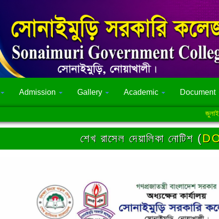
Admission
Gallery
Academic
Document
জুলাই গণঅভ্
শেখ রাসেল দেয়ালিকা নোটিশ (
D