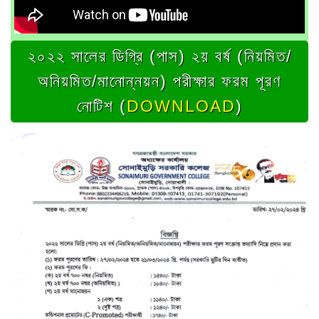
২০২২ সালের ডিগ্রি (পাস) ২য় বর্ষ (নিয়মিত/
অনিয়মিত/মানোন্নয়ন) পরীক্ষার ফরম পূরণ
নোটিশ (
DOWNLOAD
)