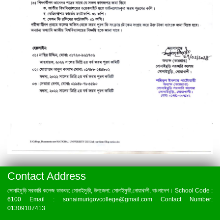
Contact Address
সোনাইমুড়ি সরকারি কলেজ ডাকঘর: সোনাইমুড়ী, উপজেলা: সোনাইমুড়ী,নোয়াখালী, বাংলাদেশ। School Code :
6100 Email : sonaimurigovcollege@gmail.com Contact Number:
01309107413