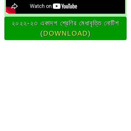
২০২২-২৩ একাদশ শ্রেণির মেধাবৃত্তি নোটিশ
(
DOWNLOAD
)