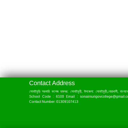
Contact Address
সোনাইমুড়ি সরকারি কলেজ ডাকঘর: সোনাইমুড়ী, উপজেলা: সোনাইমুড়ী,নোয়াখালী, বাংলাদ
School Code : 6100 Email : sonaimurigovcollege@gmail.
Contact Number: 01309107413