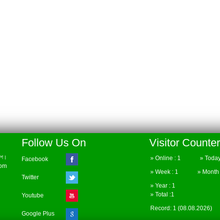
Follow Us On
Visitor Counter
েশ।
» Online : 1 » Today 
Facebook
com
» Week : 1 » Month :
Twitter
» Year : 1
» Total :1
Youtube
Record: 1 (08.08.2026)
Google Plus