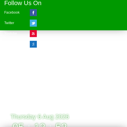
Follow Us On
Facebook
Twitter
Youtube
Google Plus
Visitor Counter
» Online : 1 » Today : 1
» Week : 1 » Month : 1
» Year : 1
» Total :1
Record: 1 (06.08.2026)
Thursday 6 Aug 2026