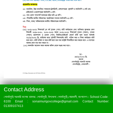
Contact Address
সোনাইমুড়ি সরকারি কলেজ ডাকঘর: সোনাইমুড়ী, উপজেলা: সোনাইমুড়ী,নোয়াখালী, বাংলাদেশ। School Code :
6100 Email : sonaimurigovcollege@gmail.com Contact Number:
01309107413