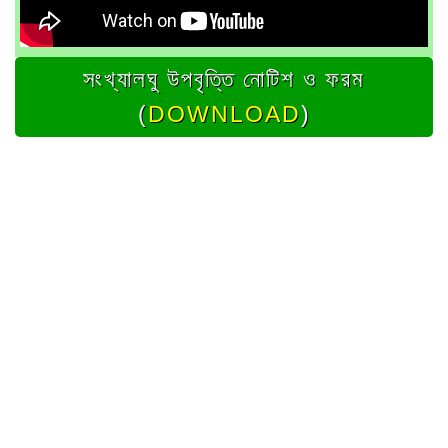
সংখ্যালঘু উপবৃত্তি নোটিশ ও ফরম
(
DOWNLOAD
)