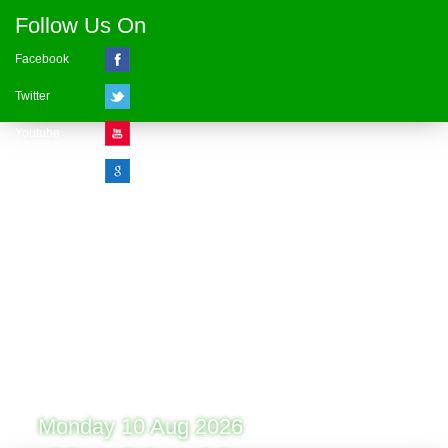
Follow Us On
Facebook
Twitter
Youtube
Google Plus
Visitor Counter
» Online : 1 » Today : 1
» Week : 1 » Month : 1
» Year : 1
» Total :1
Record: 1 (10.08.2026)
Monday 10 Aug 2026