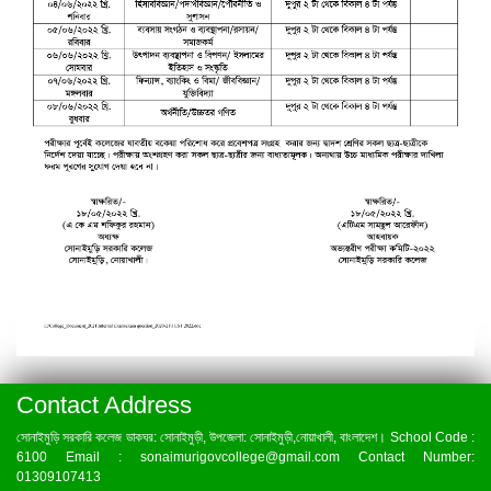
Contact Address
সোনাইমুড়ি সরকারি কলেজ ডাকঘর: সোনাইমুড়ী, উপজেলা: সোনাইমুড়ী,নোয়াখালী, বাংলাদেশ। School Code :
6100 Email : sonaimurigovcollege@gmail.com Contact Number:
01309107413