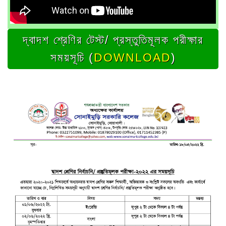
দ্বাদশ শ্রেণির টেস্ট/ প্রস্তুতিমূলক পরীক্ষার
সময়সূচি (
DOWNLOAD
)