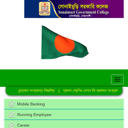
hel
লাই গণঅভ্যুত্থান সংক্রান্ত বিজ্ঞপ্তি
||
দ্বাদশ শ্রেণির সেশন ফি জমাদান সংক্রান্ত নোটিশ
Mobile Banking
Running Employee
Career