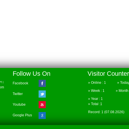
Follow Us On
Visitor Counter
েশ।
» Online : 1 » Today 
Facebook
com
» Week : 1 » Month :
Twitter
» Year : 1
» Total :1
Youtube
Record: 1 (07.08.2026)
Google Plus