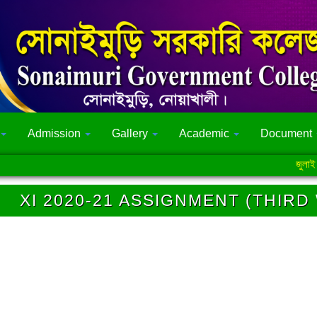
Admission
Gallery
Academic
Document
জুলাই গণঅভ্য
XI 2020-21 ASSIGNMENT (THIRD 