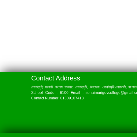
Contact Address
সোনাইমুড়ি সরকারি কলেজ ডাকঘর: সোনাইমুড়ী, উপজেলা: সোনাইমুড়ী,নোয়াখালী, বাংলাদ
School Code : 6100 Email : sonaimurigovcollege@gmail.
Contact Number: 01309107413