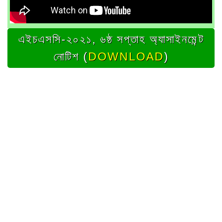
এইচএসসি-২০২১, ৬ষ্ঠ সপ্তাহ অ্যাসাইনমেন্ট
নোটিশ (
DOWNLOAD
)