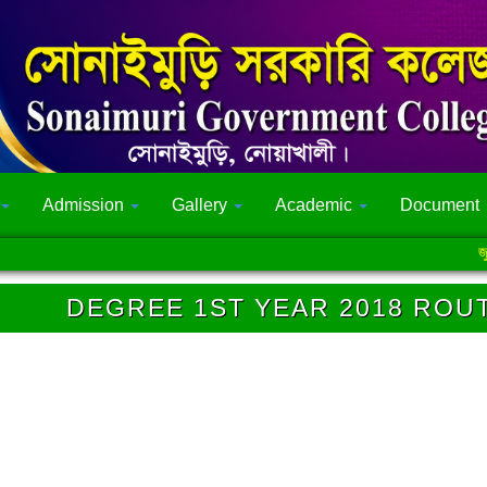
Admission
Gallery
Academic
Document
জুলাই গণ
DEGREE 1ST YEAR 2018 ROUT