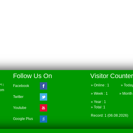
Follow Us On
Visitor Counter
েশ।
» Online : 1 » Today 
Facebook
com
» Week : 1 » Month :
Twitter
» Year : 1
» Total :1
Youtube
Record: 1 (06.08.2026)
Google Plus