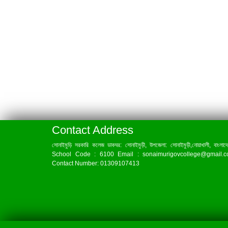
Contact Address
সোনাইমুড়ি সরকারি কলেজ ডাকঘর: সোনাইমুড়ী, উপজেলা: সোনাইমুড়ী,নোয়াখালী, বাংলাদ
School Code : 6100 Email : sonaimurigovcollege@gmail.
Contact Number: 01309107413