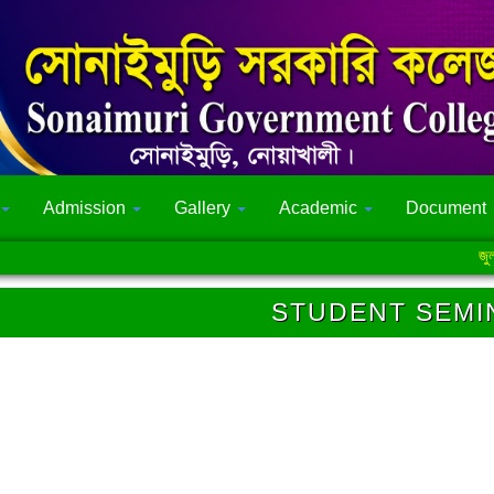
Admission
Gallery
Academic
Document
জুলাই 
STUDENT SEMI