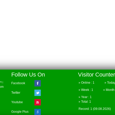
Follow Us On
Visitor Counter
েশ।
» Online : 1 » Today 
Facebook
com
» Week : 1 » Month :
Twitter
» Year : 1
» Total :1
Youtube
Record: 1 (09.08.2026)
Google Plus