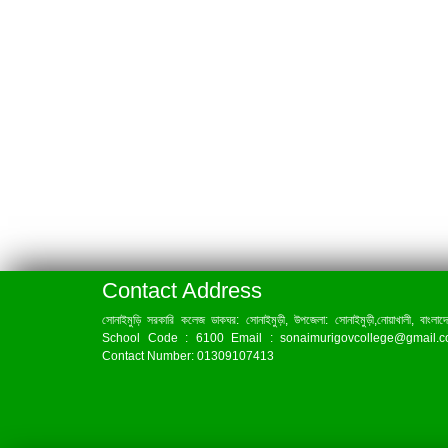
Contact Address
সোনাইমুড়ি সরকারি কলেজ ডাকঘর: সোনাইমুড়ী, উপজেলা: সোনাইমুড়ী,নোয়াখালী, বাংলাদ
School Code : 6100 Email : sonaimurigovcollege@gmail.
Contact Number: 01309107413