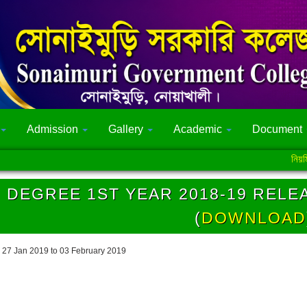
Admission
Gallery
Academic
Document
নিয়মিত শ্রে
DEGREE 1ST YEAR 2018-19 RELEA
(
DOWNLOAD
 27 Jan 2019 to 03 February 2019