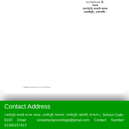
Contact Address
সোনাইমুড়ি সরকারি কলেজ ডাকঘর: সোনাইমুড়ী, উপজেলা: সোনাইমুড়ী,নোয়াখালী, বাংলাদেশ। School Code :
6100 Email : sonaimurigovcollege@gmail.com Contact Number:
01309107413