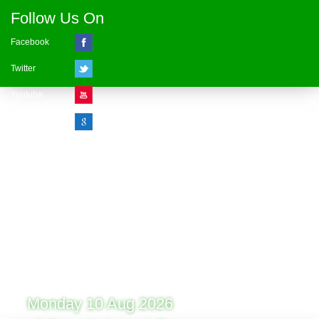
Follow Us On
Facebook
Twitter
Youtube
Google Plus
Visitor Counter
» Online : 1 » Today : 1
» Week : 1 » Month : 1
» Year : 1
» Total :1
Record: 1 (10.08.2026)
Monday 10 Aug 2026