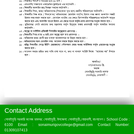
Contact Address
সোনাইমুড়ি সরকারি কলেজ ডাকঘর: সোনাইমুড়ী, উপজেলা: সোনাইমুড়ী,নোয়াখালী, বাংলাদেশ। School Code :
6100 Email : sonaimurigovcollege@gmail.com Contact Number:
01309107413