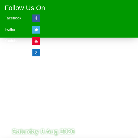
Follow Us On
Facebook
Twitter
Youtube
Google Plus
Visitor Counter
» Online : 1 » Today : 1
» Week : 1 » Month : 1
» Year : 1
» Total :1
Record: 1 (08.08.2026)
Saturday 8 Aug 2026