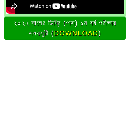
২০২২ সালের ডিগ্রি (পাস) ১ম বর্ষ পরীক্ষার
সময়সূচী (
DOWNLOAD
)