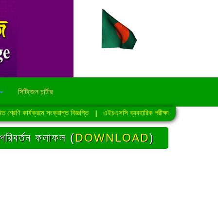
সিটিজেন চার্টার
ণি কার্যক্রমে সংক্রান্ত বিজ্ঞপ্তি
||
এইচএসসি ব্যবহারিক পরীক্ষা-2026 এর সময়সূচি
||
া পরিবর্তন ফলাফল (
DOWNLOAD
)