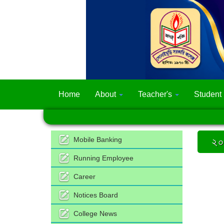
Home
About
Teacher's
Student
২০
Mobile Banking
Running Employee
Career
Notices Board
College News