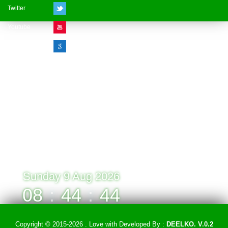
Twitter
Youtube
Google Plus
Visitor Counter
» Online : 1 » Today : 1
» Week : 1 » Month : 1
» Year : 1
» Total :1
Record: 1 (09.08.2026)
Sunday 9 Aug 2026
08
:
44
:
44
Copyright © 2015-2026 . Love with
Developed By :
DEELKO. V.0.2