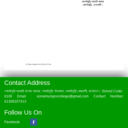
Contact Address
সোনাইমুড়ি সরকারি কলেজ ডাকঘর: সোনাইমুড়ী, উপজেলা: সোনাইমুড়ী,নোয়াখালী, বাংলাদেশ। School Code :
6100 Email : sonaimurigovcollege@gmail.com Contact Number:
01309107413
Follow Us On
Facebook