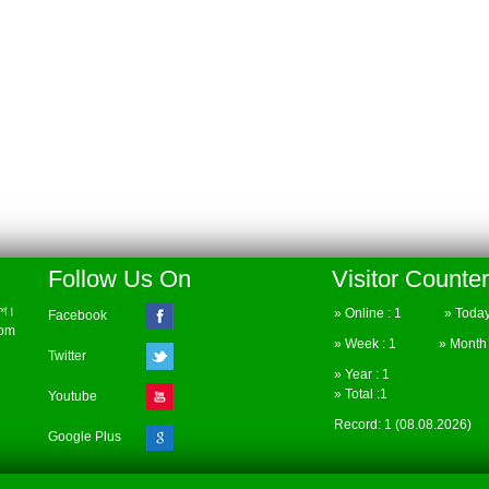
Follow Us On
Visitor Counter
েশ।
» Online : 1 » Today 
Facebook
com
» Week : 1 » Month :
Twitter
» Year : 1
» Total :1
Youtube
Record: 1 (08.08.2026)
Google Plus