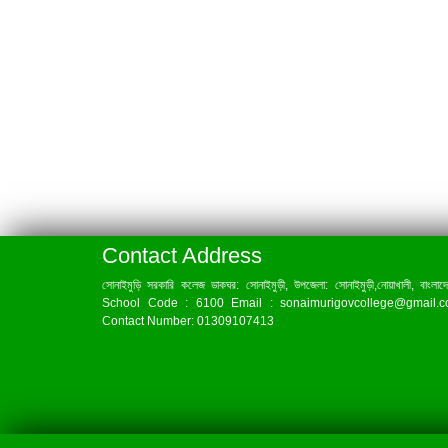
Contact Address
সোনাইমুড়ি সরকারি কলেজ ডাকঘর: সোনাইমুড়ী, উপজেলা: সোনাইমুড়ী,নোয়াখালী, বাংলাদ
School Code : 6100 Email : sonaimurigovcollege@gmail.
Contact Number: 01309107413