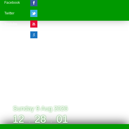
Facebook
Twitter
Youtube
Google Plus
Visitor Counter
» Online : 1 » Today : 1
» Week : 1 » Month : 1
» Year : 1
» Total :1
Record: 1 (09.08.2026)
Sunday 9 Aug 2026
12
:
28
:
01