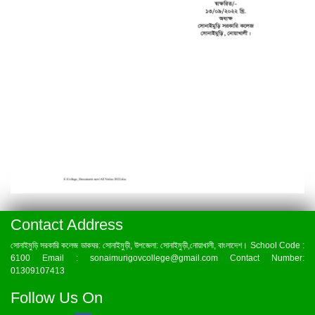
Contact Address
সোনাইমুড়ি সরকারি কলেজ ডাকঘর: সোনাইমুড়ী, উপজেলা: সোনাইমুড়ী,নোয়াখালী, বাংলাদেশ। School Code :
6100 Email : sonaimurigovcollege@gmail.com Contact Number:
01309107413
Follow Us On