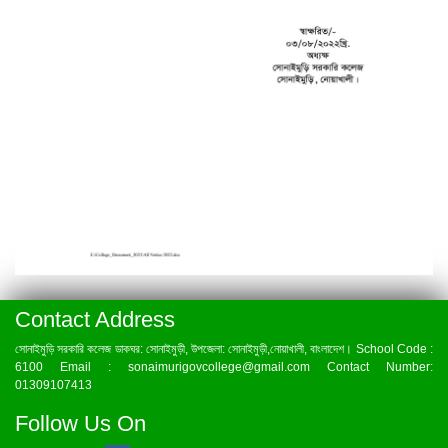
Contact Address
সোনাইমুড়ি সরকারি কলেজ ডাকঘর: সোনাইমুড়ী, উপজেলা: সোনাইমুড়ী,নোয়াখালী, বাংলাদেশ। School Code :
6100 Email : sonaimurigovcollege@gmail.com Contact Number:
01309107413
Follow Us On