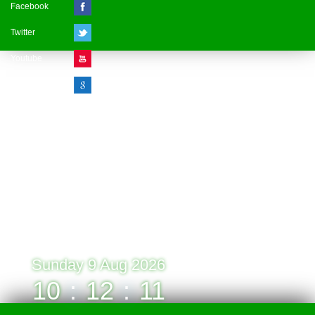
Facebook
Twitter
Youtube
Google Plus
Visitor Counter
» Online : 1 » Today : 1
» Week : 1 » Month : 1
» Year : 1
» Total :1
Record: 1 (09.08.2026)
Sunday 9 Aug 2026
10
:
12
:
11