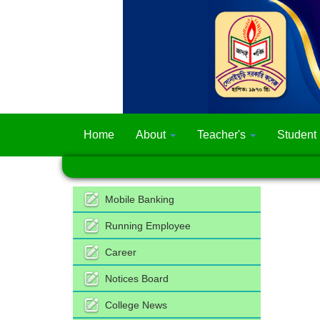
Home
About
Teacher's
Student
Mobile Banking
Running Employee
Career
Notices Board
College News