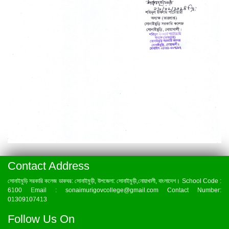
Contact Address
সোনাইমুড়ি সরকারি কলেজ ডাকঘর: সোনাইমুড়ী, উপজেলা: সোনাইমুড়ী,নোয়াখালী, বাংলাদেশ। School Code :
6100 Email : sonaimurigovcollege@gmail.com Contact Number:
01309107413
Follow Us On