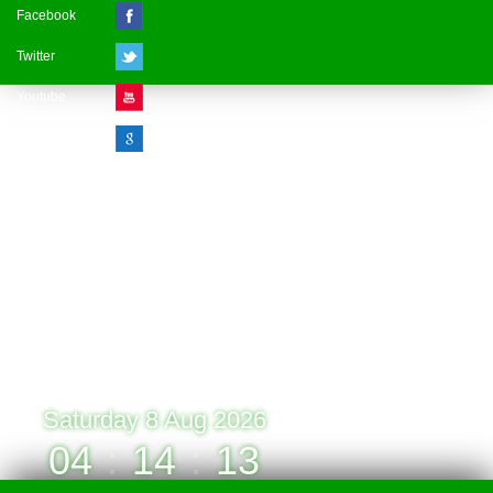
Facebook
Twitter
Youtube
Google Plus
Visitor Counter
» Online : 1 » Today : 1
» Week : 1 » Month : 1
» Year : 1
» Total :1
Record: 1 (08.08.2026)
Saturday 8 Aug 2026
04
:
14
:
13