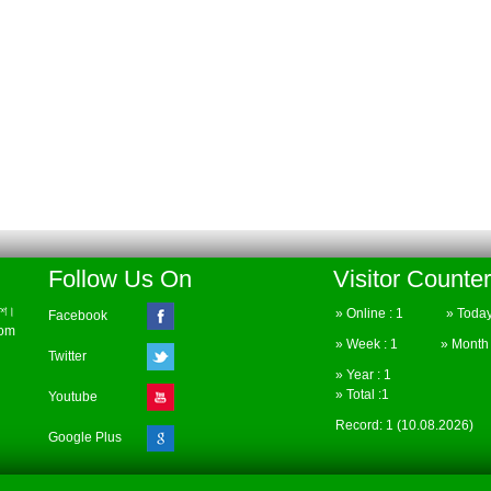
Follow Us On
Visitor Counter
েশ।
» Online : 1 » Today 
Facebook
com
» Week : 1 » Month :
Twitter
» Year : 1
» Total :1
Youtube
Record: 1 (10.08.2026)
Google Plus