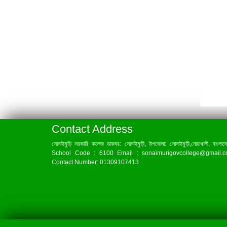
Contact Address
সোনাইমুড়ি সরকারি কলেজ ডাকঘর: সোনাইমুড়ী, উপজেলা: সোনাইমুড়ী,নোয়াখালী, বাংলাদ
School Code : 6100 Email : sonaimurigovcollege@gmail.
Contact Number: 01309107413