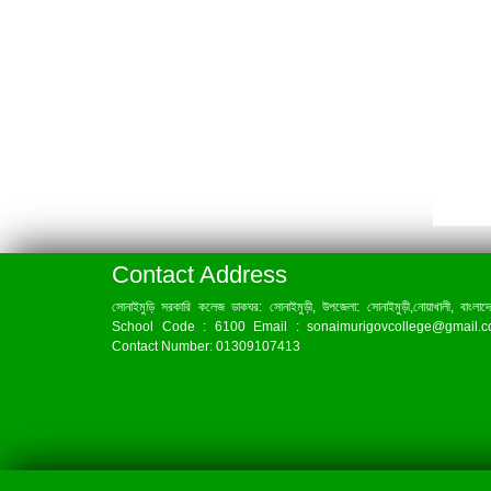
Contact Address
সোনাইমুড়ি সরকারি কলেজ ডাকঘর: সোনাইমুড়ী, উপজেলা: সোনাইমুড়ী,নোয়াখালী, বাংলাদ
School Code : 6100 Email : sonaimurigovcollege@gmail.
Contact Number: 01309107413