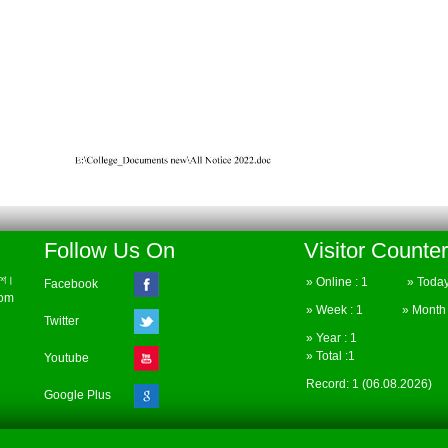
Follow Us On
Visitor Counter
েশ।
» Online : 1 » Today 
Facebook
com
» Week : 1 » Month :
Twitter
» Year : 1
» Total :1
Youtube
Record: 1 (06.08.2026)
Google Plus