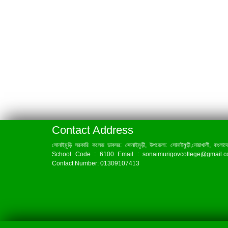
Contact Address
সোনাইমুড়ি সরকারি কলেজ ডাকঘর: সোনাইমুড়ী, উপজেলা: সোনাইমুড়ী,নোয়াখালী, বাংলাদ
School Code : 6100 Email : sonaimurigovcollege@gmail.
Contact Number: 01309107413