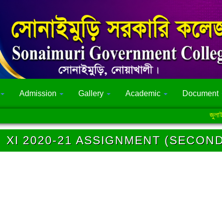
Admission
Gallery
Academic
Document
জুলাই গণঅভ্
XI 2020-21 ASSIGNMENT (SECOND