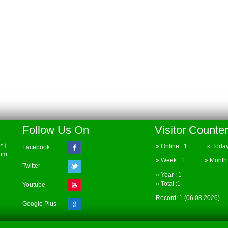
Follow Us On
Visitor Counter
েশ।
» Online : 1 » Today 
Facebook
com
» Week : 1 » Month :
Twitter
» Year : 1
» Total :1
Youtube
Record: 1 (06.08.2026)
Google Plus