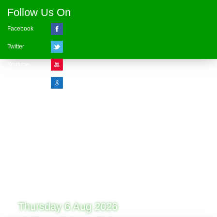
Follow Us On
Facebook
Twitter
Youtube
Google Plus
Visitor Counter
» Online : 1 » Today : 1
» Week : 1 » Month : 1
» Year : 1
» Total :1
Record: 1 (06.08.2026)
Thursday 6 Aug 2026