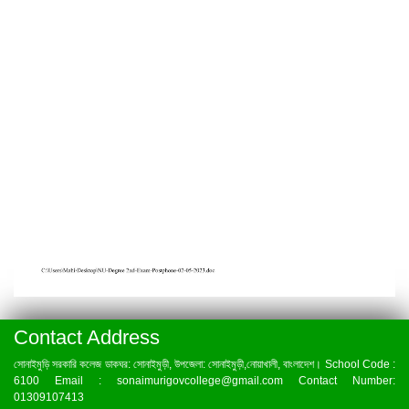
Contact Address
সোনাইমুড়ি সরকারি কলেজ ডাকঘর: সোনাইমুড়ী, উপজেলা: সোনাইমুড়ী,নোয়াখালী, বাংলাদেশ। School Code :
6100 Email : sonaimurigovcollege@gmail.com Contact Number:
01309107413