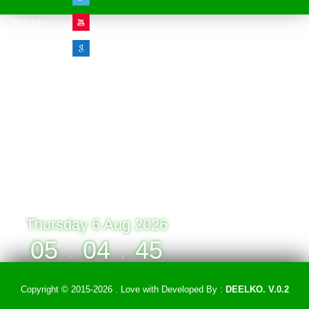
Youtube
Google Plus
Visitor Counter
» Online : 1 » Today : 1
» Week : 1 » Month : 1
» Year : 1
» Total :1
Record: 1 (06.08.2026)
Thursday 6 Aug 2026
05
:
04
:
45
Copyright © 2015-2026 . Love with
Developed By :
DEELKO. V.0.2