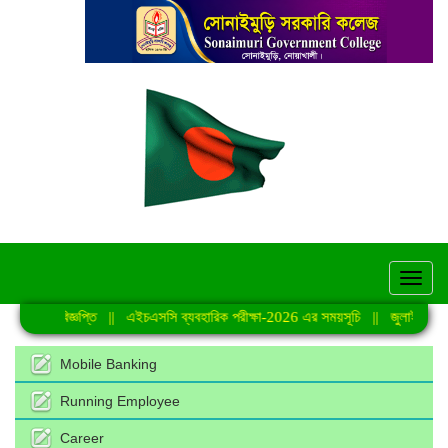
hel
ক্রান্ত বিজ্ঞপ্তি
||
এইচএসসি ব্যবহারিক পরীক্ষা-2026 এর সময়সূচি
||
জুলাই গণঅভ্যুত্
Mobile Banking
Running Employee
Career