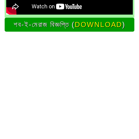
শব-ই-মেরাজ বিজ্ঞপ্তি (
DOWNLOAD
)