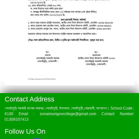
Contact Address
সোনাইমুড়ি সরকারি কলেজ ডাকঘর: সোনাইমুড়ী, উপজেলা: সোনাইমুড়ী,নোয়াখালী, বাংলাদেশ। School Code :
6100 Email : sonaimurigovcollege@gmail.com Contact Number:
01309107413
Follow Us On