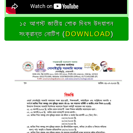
১৫ আগস্ট জাতীয় শোক দিবস ‍উদযাপন
সংক্রান্ত নোটিশ (
DOWNLOAD
)