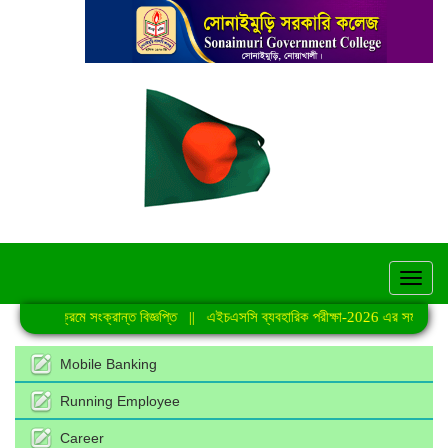
hel
্রেণি কার্যক্রমে সংক্রান্ত বিজ্ঞপ্তি
||
এইচএসসি ব্যবহারিক পরীক্ষা-2026 এর সময়সূচি
|
Mobile Banking
Running Employee
Career