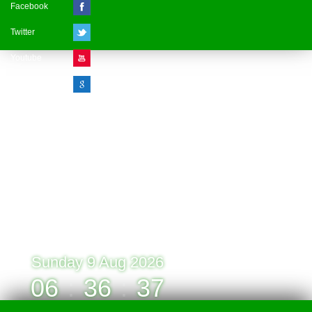
Facebook
Twitter
Youtube
Google Plus
Visitor Counter
» Online : 1 » Today : 1
» Week : 1 » Month : 1
» Year : 1
» Total :1
Record: 1 (09.08.2026)
Sunday 9 Aug 2026
06
:
36
:
37