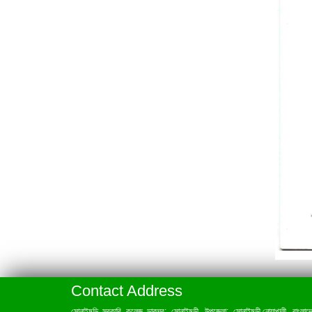
Contact Address
সোনাইমুড়ি সরকারি কলেজ ডাকঘর: সোনাইমুড়ী, উপজেলা: সোনাইমুড়ী,নোয়াখালী, বাংলাদ