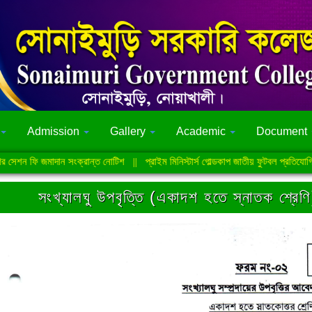
Admission
Gallery
Academic
Document
শন ফি জমাদান সংক্রান্ত নোটিশ
||
প্রাইম মিনিস্টার্স গোল্ডকাপ জাতীয় ফুটবল প্রতিযোগিতা-20
সংখ্যালঘু উপবৃত্তি (একাদশ হতে স্নাতক শ্রেণ