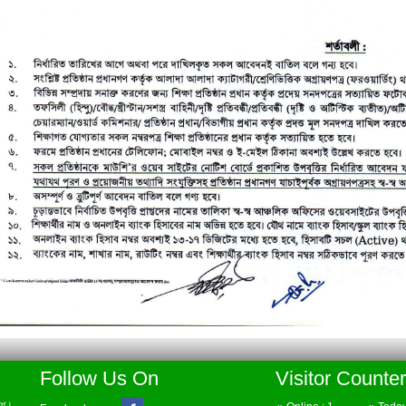
Follow Us On
Visitor Counter
েশ।