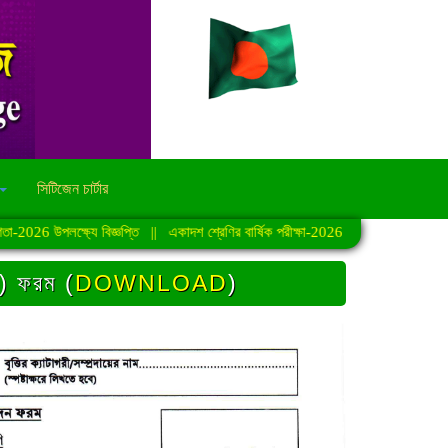
সিটিজেন চার্টার
26 উপলক্ষ্যে বিজ্ঞপ্তি
||
একাদশ শ্রেণির বার্ষিক পরীক্ষা-2026 এর ফলাফল সংক্রান্ত নোট
ি) ফরম (
DOWNLOAD
)