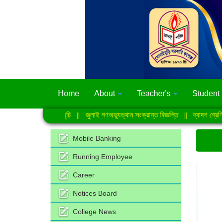
Home
About
Teacher's
Student
ক্ষা-2026 এর সময়সূচি
||
জুলাই গণঅভ্যুত্থান সংক্রান্ত বিজ্ঞপ্তি
||
দ্বাদশ শ্রেণির সে
Mobile Banking
Running Employee
Career
Notices Board
College News