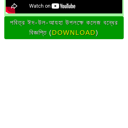
পবিত্র ঈদ-উল-আযহা উপলক্ষে কলেজ বন্ধের
বিজ্ঞপ্তি (
DOWNLOAD
)