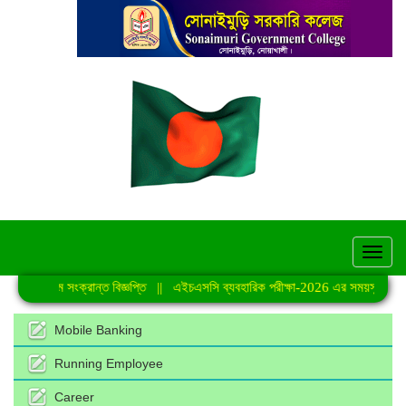
hel
 কার্যক্রমে সংক্রান্ত বিজ্ঞপ্তি
||
এইচএসসি ব্যবহারিক পরীক্ষা-2026 এর সময়সূচি
||
জু
Mobile Banking
Running Employee
Career