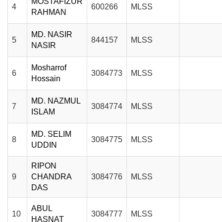
MOSTAFIZUR
4
600266
MLSS
RAHMAN
MD. NASIR
5
844157
MLSS
NASIR
Mosharrof
6
3084773
MLSS
Hossain
MD. NAZMUL
7
3084774
MLSS
ISLAM
MD. SELIM
8
3084775
MLSS
UDDIN
RIPON
9
CHANDRA
3084776
MLSS
DAS
ABUL
10
3084777
MLSS
HASNAT