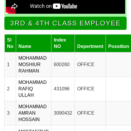
3RD & 4TH CLASS EMPLOYEE
Sl
Index
No
Name
NO
Depertment
Possition
MOHAMMAD
1
MOSHIUR
600260
OFFICE
RAHMAN
MOHAMMAD
2
RAFIQ
431096
OFFICE
ULLAH
MOHAMMAD
3
AMRAN
3090432
OFFICE
HOSSAIN