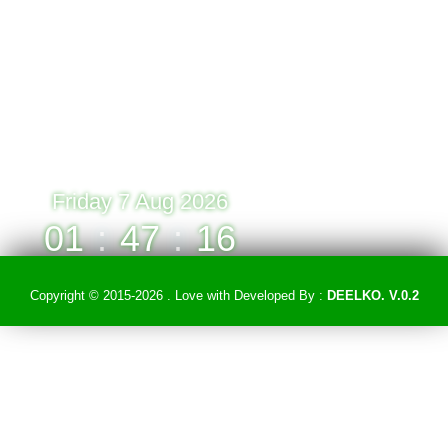
» Online : 1 » Today : 1
» Week : 1 » Month : 1
» Year : 1
» Total :1
Record: 1 (07.08.2026)
Friday 7 Aug 2026
01
:
47
:
16
Copyright © 2015-2026 . Love with
Developed By :
DEELKO. V.0.2