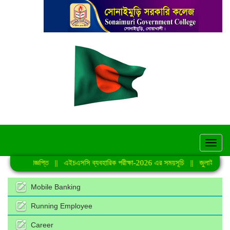
hel
ক্রান্ত বিজ্ঞপ্তি
||
এইচএসসি ব্যবহারিক পরীক্ষা-2026 এর সময়সূচি
||
জুলাই গণঅভ্যুত্
Mobile Banking
Running Employee
Career