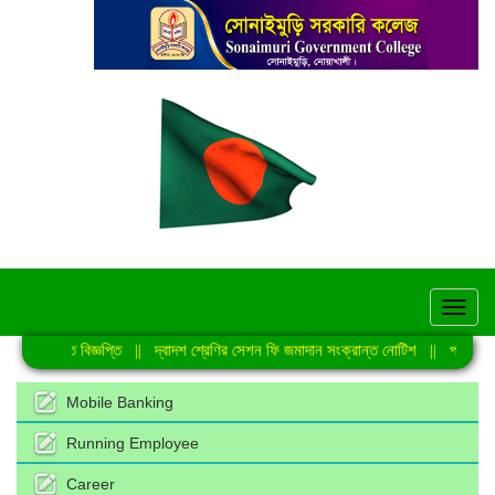
hel
সংক্রান্ত বিজ্ঞপ্তি
||
দ্বাদশ শ্রেণির সেশন ফি জমাদান সংক্রান্ত নোটিশ
||
প্রাইম মিনি
Mobile Banking
Running Employee
Career