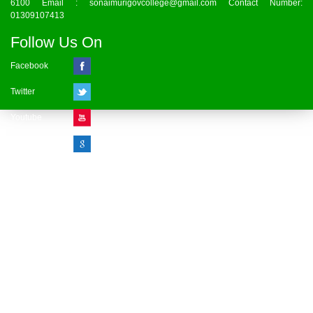
6100 Email : sonaimurigovcollege@gmail.com Contact Number:
01309107413
Follow Us On
Facebook
Twitter
Youtube
Google Plus
Visitor Counter
» Online : 1 » Today : 1
» Week : 1 » Month : 1
» Year : 1
» Total :1
Record: 1 (08.08.2026)