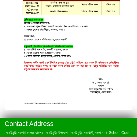
Contact Address
সোনাইমুড়ি সরকারি কলেজ ডাকঘর: সোনাইমুড়ী, উপজেলা: সোনাইমুড়ী,নোয়াখালী, বাংলাদেশ। School Code :