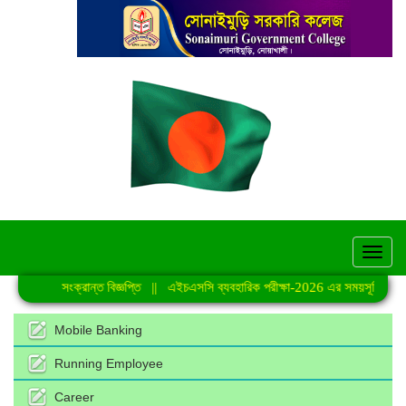
hel
 কার্যক্রমে সংক্রান্ত বিজ্ঞপ্তি
||
এইচএসসি ব্যবহারিক পরীক্ষা-2026 এর সময়সূচি
||
জু
Mobile Banking
Running Employee
Career