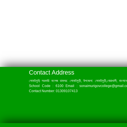
Contact Address
সোনাইমুড়ি সরকারি কলেজ ডাকঘর: সোনাইমুড়ী, উপজেলা: সোনাইমুড়ী,নোয়াখালী, বাংলাদ
School Code : 6100 Email : sonaimurigovcollege@gmail.
Contact Number: 01309107413