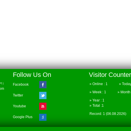
Follow Us On
Visitor Counter
েশ।
» Online : 1 » Today 
Facebook
com
» Week : 1 » Month :
Twitter
» Year : 1
» Total :1
Youtube
Record: 1 (06.08.2026)
Google Plus