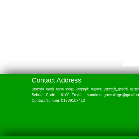
Contact Address
সোনাইমুড়ি সরকারি কলেজ ডাকঘর: সোনাইমুড়ী, উপজেলা: সোনাইমুড়ী,নোয়াখালী, বাংলাদ
School Code : 6100 Email : sonaimurigovcollege@gmail.
Contact Number: 01309107413