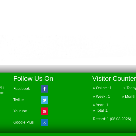
Follow Us On
Visitor Counter
েশ।
» Online : 1 » Today 
Facebook
com
» Week : 1 » Month :
Twitter
» Year : 1
» Total :1
Youtube
Record: 1 (08.08.2026)
Google Plus