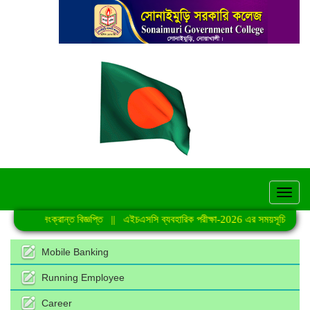
hel
র্যক্রমে সংক্রান্ত বিজ্ঞপ্তি
||
এইচএসসি ব্যবহারিক পরীক্ষা-2026 এর সময়সূচি
||
জুলাই
Mobile Banking
Running Employee
Career