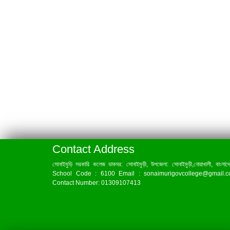
Contact Address
সোনাইমুড়ি সরকারি কলেজ ডাকঘর: সোনাইমুড়ী, উপজেলা: সোনাইমুড়ী,নোয়াখালী, বাংলাদ
School Code : 6100 Email : sonaimurigovcollege@gmail.
Contact Number: 01309107413