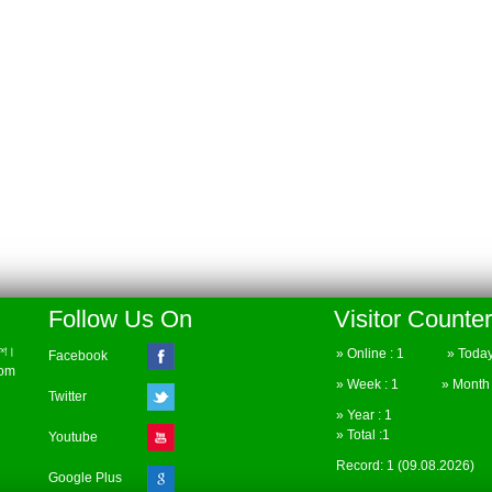
Follow Us On
Visitor Counter
েশ।
» Online : 1 » Today 
Facebook
com
» Week : 1 » Month :
Twitter
» Year : 1
» Total :1
Youtube
Record: 1 (09.08.2026)
Google Plus