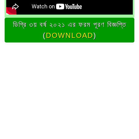
ডিগ্রি ৩য় বর্ষ ২০২১ এর ফরম পূরণ বিজ্ঞপ্তি
(
DOWNLOAD
)