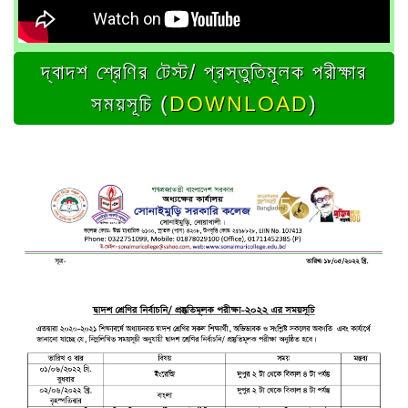
দ্বাদশ শ্রেণির টেস্ট/ প্রস্তুতিমূলক পরীক্ষার
সময়সূচি (
DOWNLOAD
)