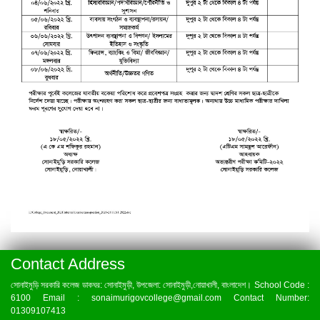
Contact Address
সোনাইমুড়ি সরকারি কলেজ ডাকঘর: সোনাইমুড়ী, উপজেলা: সোনাইমুড়ী,নোয়াখালী, বাংলাদেশ। School Code :
6100 Email : sonaimurigovcollege@gmail.com Contact Number:
01309107413