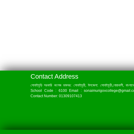
Contact Address
সোনাইমুড়ি সরকারি কলেজ ডাকঘর: সোনাইমুড়ী, উপজেলা: সোনাইমুড়ী,নোয়াখালী, বাংলাদ
School Code : 6100 Email : sonaimurigovcollege@gmail.
Contact Number: 01309107413