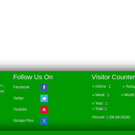
Follow Us On
Visitor Counter
েশ।
» Online : 1 » Today 
Facebook
com
» Week : 1 » Month :
Twitter
» Year : 1
» Total :1
Youtube
Record: 1 (06.08.2026)
Google Plus